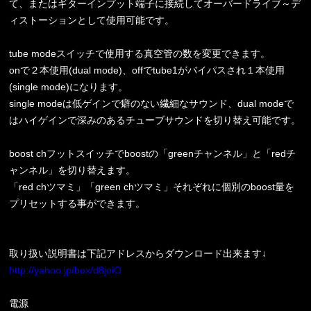
て、またはギターインプット端子に接続してオーバードライブ～デ
ィストーションとして使用可能です。
tube modeスイッチで使用する真空管の数を変更できます。
onで２本使用(dual mode)、offでtube1がバイパスされ１本使用
(single mode)になります。
single modeは低ゲインで癖のない繊細なサウンド、dual modeで
はハイゲインで深みのあるチューブサウンドを切り替え可能です。
boost chフットスイッチでboostの「greenチャンネル」と「redチ
ャンネル」を切り替えます。
「red chツマミ」「green chツマミ」それぞれに個別のboost量を
プリセットする事ができます。
取り扱い説明書は下記アドレスからダウンロード出来ます↓
http://yahoo.jp/box/d8joiO
電源