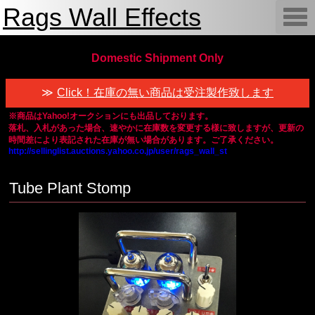
Rags Wall Effects
T
o
g
g
l
Domestic Shipment Only
e
n
a
Click！在庫の無い商品は受注製作致します
v
i
※商品はYahoo!オークションにも出品しております。
g
落札、入札があった場合、速やかに在庫数を変更する様に致しますが、更新の
a
t
時間差により表記された在庫が無い場合があります。ご了承ください。
i
http://sellinglist.auctions.yahoo.co.jp/user/rags_wall_st
o
n
Tube Plant Stomp